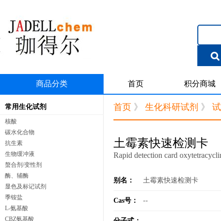
商品分类
首页
积分商城
首页
》
生化科研试剂
》
试
常用生化试剂
核酸
碳水化合物
土霉素快速检测卡
抗生素
生物缓冲液
Rapid detection card oxytetracycli
螯合剂/变性剂
酶、辅酶
别名：
土霉素快速检测卡
显色及标记试剂
季铵盐
Cas号：
--
L-氨基酸
CBZ氨基酸
分子式：
--