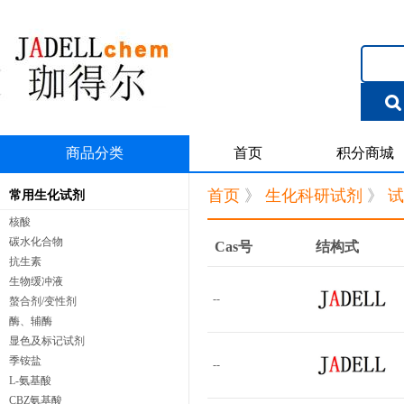
商品分类
首页
积分商城
首页
》
生化科研试剂
》
试
常用生化试剂
核酸
碳水化合物
Cas号
结构式
抗生素
生物缓冲液
--
螯合剂/变性剂
酶、辅酶
显色及标记试剂
季铵盐
--
L-氨基酸
CBZ氨基酸