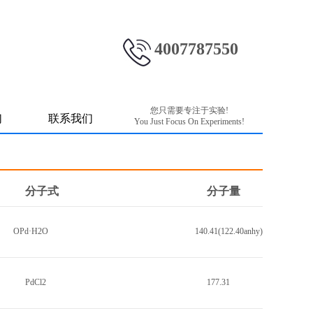
4007787550
您只需要专注于实验!
们
联系我们
You Just Focus On Experiments!
分子式
分子量
OPd·H2O
140.41(122.40anhy)
PdCl2
177.31