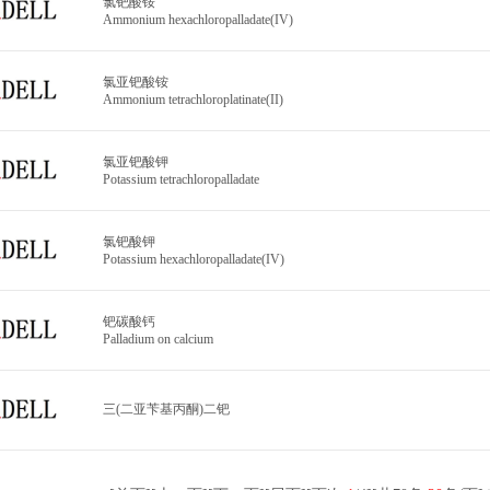
氯钯酸铵
Ammonium hexachloropalladate(IV)
氯亚钯酸铵
Ammonium tetrachloroplatinate(II)
氯亚钯酸钾
Potassium tetrachloropalladate
氯钯酸钾
Potassium hexachloropalladate(IV)
钯碳酸钙
Palladium on calcium
三(二亚苄基丙酮)二钯