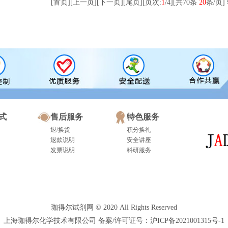
[首页]
[上一页]
[
下一页
]
[
尾页
]
[页次:
1
/4]
[共70条
20
条/页]
式
售后服务
特色服务
退/换货
积分换礼
退款说明
安全讲座
发票说明
科研服务
珈得尔试剂网 © 2020 All Rights Reserved
上海珈得尔化学技术有限公司 备案/许可证号：沪ICP备2021001315号-1