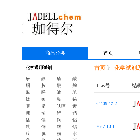
商品分类
首页
首页
》
化学试剂
化学通用试剂
酚
醇
酯
酸
Cas号
结
酮
胺
醚
烷
烯
醛
油
苯
钛
钡
酰
铋
64109-12-2
啶
脂
呋喃
素
糖
钠
钾
钙
锰
镁
铜
铝
7647-10-1
铁
锌
铵
锡
胶
氯
粉
水