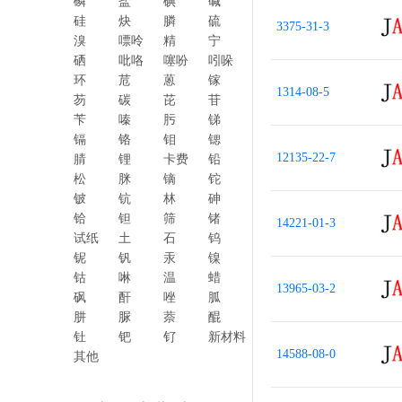
磷
盐
碘
碱
硅
炔
膦
硫
3375-31-3
溴
嘌呤
精
宁
硒
吡咯
噻吩
吲哚
环
苊
蒽
镓
1314-08-5
芴
碳
芘
苷
苄
嗪
肟
锑
镉
铬
钼
锶
12135-22-7
腈
锂
卡费
铅
松
脒
镝
铊
铍
钪
林
砷
铪
钽
筛
锗
14221-01-3
试纸
土
石
钨
铌
钒
汞
镍
钴
啉
温
蜡
13965-03-2
砜
酐
唑
胍
肼
脲
萘
醌
钍
钯
钌
新材料
14588-08-0
其他