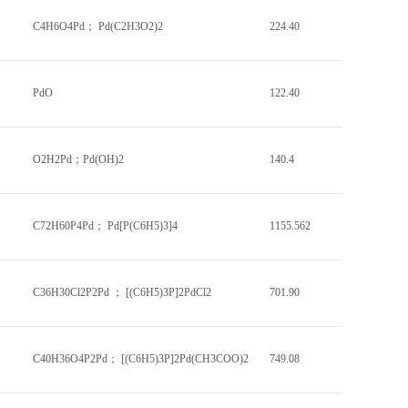
C4H6O4Pd； Pd(C2H3O2)2
224.40
PdO
122.40
O2H2Pd；Pd(OH)2
140.4
C72H60P4Pd； Pd[P(C6H5)3]4
1155.562
C36H30Cl2P2Pd ； [(C6H5)3P]2PdCl2
701.90
C40H36O4P2Pd； [(C6H5)3P]2Pd(CH3COO)2
749.08