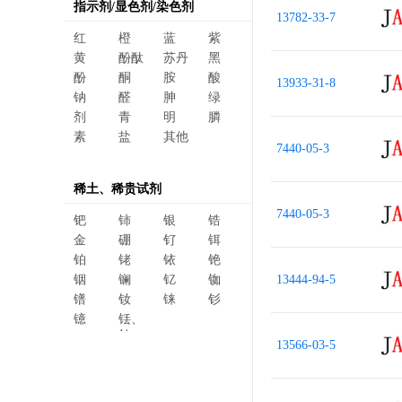
指示剂/显色剂/染色剂
13782-33-7
红
橙
蓝
紫
黄
酚酞
苏丹
黑
酚
酮
胺
酸
13933-31-8
钠
醛
胂
绿
剂
青
明
膦
素
盐
其他
7440-05-3
稀土、稀贵试剂
7440-05-3
钯
铈
银
锆
金
硼
钌
铒
铂
铑
铱
铯
铟
镧
钇
铷
13444-94-5
镨
钕
铼
钐
镱
铥、
钆、
13566-03-5
碲、
镥、
铽、钬