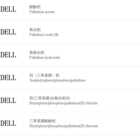
醋酸钯
Palladium acetate
氧化钯
Palladium oxide (Ⅱ)
氢氧化钯
Palladium hydroxide
四（三苯基膦）钯
Terakis(triphenylphosphine)palladium
双(三苯基膦)合氯化钯(Ⅱ)
Bis(triphenylphosphine)palladium(II) chloride
三苯基膦醋酸钯
Bis(triphenylphosphine)palladium(II) diacetate