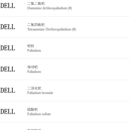
二氯二氨钯
Diammine dichloropalladium (Ⅱ)
二氯四氨钯
Tetraammine Dichloropalladium (Ⅱ)
钯粉
Palladium
海绵钯
Palladium
二溴化钯
Palladium bromide
硫酸钯
Palladium sulfate