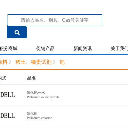
积分商城
促销产品
新闻资讯
关于我
原料
》
稀土、稀贵试剂
》
钯
构式
品名
氧化钯,一水
Palladium oxide hydrate
氯化钯
Palladium chloride