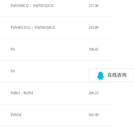
PdN2H6Cl2； Pd(NH3)2Cl2
221.40
PdN4H12Cl2； Pd(NH3)4Cl2
245.00
Pd
106.42
Pd
106.42
PdBr2；Br2Pd
266.23
PdSO4
202.48