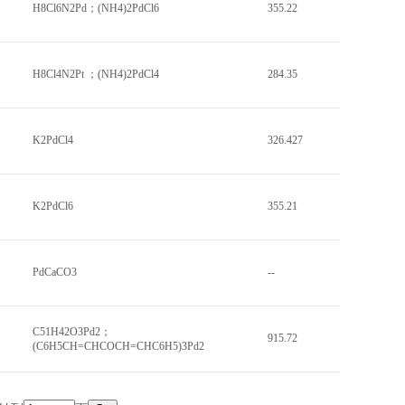
H8Cl6N2Pd；(NH4)2PdCl6
355.22
H8Cl4N2Pt ；(NH4)2PdCl4
284.35
K2PdCl4
326.427
K2PdCl6
355.21
PdCaCO3
--
C51H42O3Pd2；
915.72
(C6H5CH=CHCOCH=CHC6H5)3Pd2